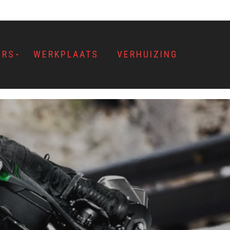
ERS
WERKPLAATS
VERHUIZING
N