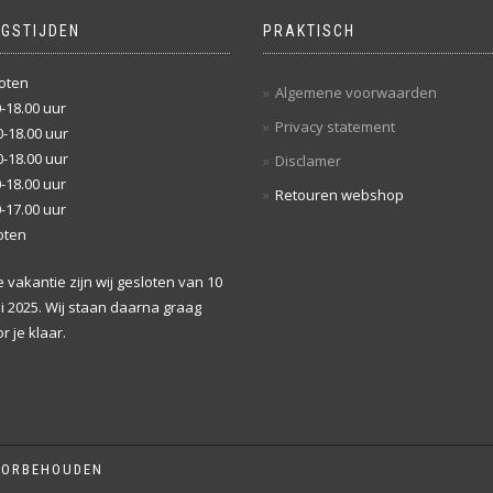
NGSTIJDEN
PRAKTISCH
oten
Algemene voorwaarden
-18.00 uur
Privacy statement
-18.00 uur
-18.00 uur
Disclamer
-18.00 uur
Retouren webshop
-17.00 uur
oten
vakantie zijn wij gesloten van 10
li 2025. Wij staan daarna graag
r je klaar.
OORBEHOUDEN