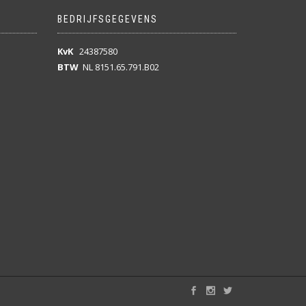
BEDRIJFSGEGEVENS
KvK
24387580
BTW
NL 8151.65.791.B02