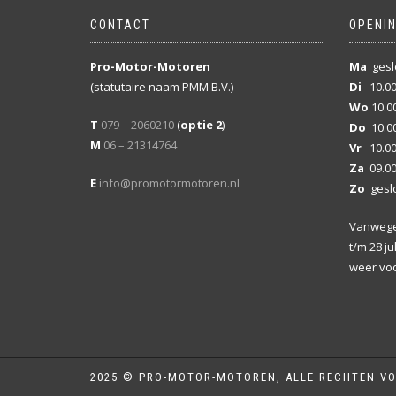
CONTACT
OPENI
Pro-Motor-Motoren
Ma
gesl
(statutaire naam PMM B.V.)
Di
10.00
Wo
10.00
T
079 – 2060210
(
optie 2
)
Do
10.00
M
06 – 21314764
Vr
10.00
Za
09.00
E
info@promotormotoren.nl
Zo
gesl
Vanwege 
t/m 28 ju
weer voo
2025 © PRO-MOTOR-MOTOREN, ALLE RECHTEN V